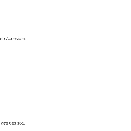
eb Accesible
.
 972 623 161.