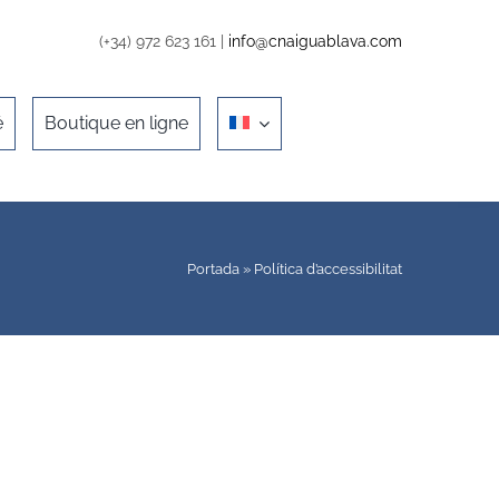
(+34) 972 623 161 |
info@cnaiguablava.com
é
Boutique en ligne
Portada
»
Política d’accessibilitat